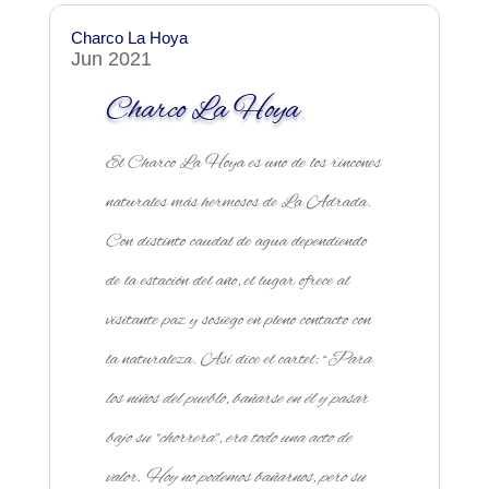
Charco La Hoya
Jun 2021
Charco La Hoya
.
El Charco La Hoya es uno de los rincones
naturales más hermosos de La Adrada.
Con distinto caudal de agua dependiendo
de la estación del año, el lugar ofrece al
visitante paz y sosiego en pleno contacto con
la naturaleza. Así dice el cartel: “
Para
los niños del pueblo, bañarse en él y pasar
bajo su “chorrera”, era todo una acto de
valor. Hoy no podemos bañarnos, pero su