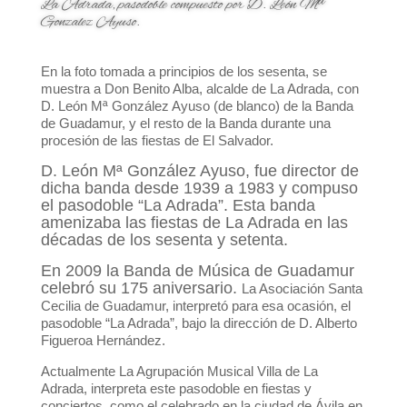
La Adrada, pasodoble compuesto por D. León Mª
Gonzalez Ayuso.
En la foto tomada a principios de los sesenta, se
muestra a Don Benito Alba, alcalde de La Adrada, con
D. León Mª González Ayuso (de blanco) de la Banda
de Guadamur, y el resto de la Banda durante una
procesión de las fiestas de El Salvador.
D. León Mª González Ayuso, fue director de
dicha banda desde 1939 a 1983 y compuso
el pasodoble “La Adrada”. Esta banda
amenizaba las fiestas de La Adrada en las
décadas de los sesenta y setenta.
En 2009 la Banda de Música de Guadamur
celebró su 175 aniversario.
La Asociación Santa
Cecilia de Guadamur, interpretó para esa ocasión, el
pasodoble “La Adrada”, bajo la dirección de D. Alberto
Figueroa Hernández.
Actualmente La Agrupación Musical Villa de La
Adrada, interpreta este pasodoble en fiestas y
conciertos, como el celebrado en la ciudad de Ávila en