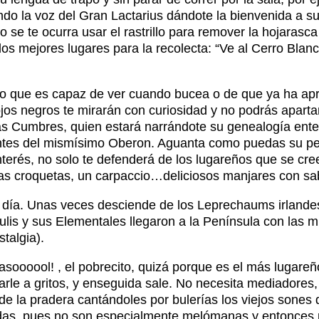
ndo la voz del Gran Lactarius dándote la bienvenida a su
o se te ocurra usar el rastrillo para remover la hojarasc
los mejores lugares para la recolecta: “Ve al Cerro Blanc
 lo que es capaz de ver cuando bucea o de que ya ha ap
os negros te mirarán con curiosidad y no podrás apartar
tas Cumbres, quien estará narrándote su genealogía ente
tes del mismísimo Oberon. Aguanta como puedas su peror
interés, no solo te defenderá de los lugareños que se cr
nas croquetas, un carpaccio…deliciosos manjares con sa
l día. Unas veces desciende de los Leprechaums irlandes
is y sus Elementales llegaron a la Península con las m
talgia).
rasoooool! , el pobrecito, quizá porque es el más lugare
rle a gritos, y enseguida sale. No necesita mediadores
de la pradera cantándoles por bulerías los viejos sones d
s, pues no son especialmente melómanas y entonces pu