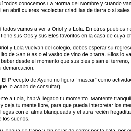
Aquí todos conocemos La Norma del Nombre y cuando vam
n abril quieres recolectar criadillas de tierra o si sales
í todos vamos a ver a Oriol y a Lola. En otros pueblos n
tiene sus Oes y sus Eles favoritos en la casa de cuya 
Oriol y Lola vuelvan del colegio, debes esperar su regre
lito de San Blas o el vasito de vino de pitarra. Ellos lo
beber desde el momento que sus pies pisan el terreno, (
u demarcación.
 El Precepto de Ayuno no figura “mascar” como activida
que lo acabo de consultar).
rente a Lola, habrá llegado tu momento. Mantente tranquil
l y deja tu mente libre, para que pueda interpretar los
Si llegas con el alma blanqueada y el aura recién fregadi
 los sueños.
u lengua de trapo y sin parar de correr por la sala, por 