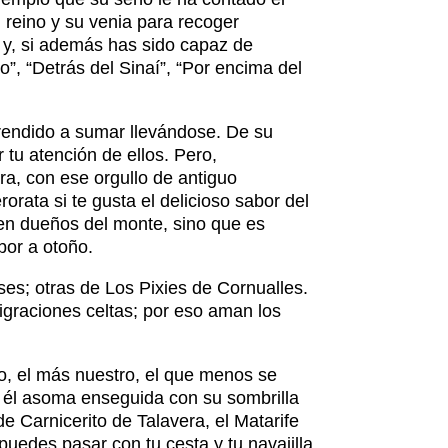
 reino y su venia para recoger
a y, si además has sido capaz de
o”, “Detrás del Sinaí”, “Por encima del
rendido a sumar llevándose. De su
 tu atención de ellos. Pero,
ra, con ese orgullo de antiguo
ata si te gusta el delicioso sabor del
een dueños del monte, sino que es
bor a otoño.
es; otras de Los Pixies de Cornualles.
igraciones celtas; por eso aman los
ño, el más nuestro, el que menos se
, él asoma enseguida con su sombrilla
e Carnicerito de Talavera, el Matarife
edes pasar con tu cesta y tu navajilla