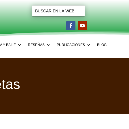
A Y BAILE
RESEÑAS
PUBLICACIONES
BLOG
etas