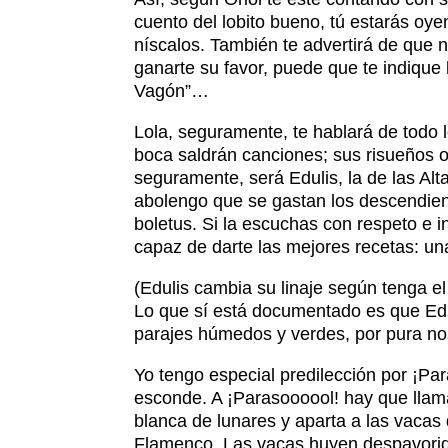
cuento del lobito bueno, tú estarás oye
níscalos. También te advertirá de que n
ganarte su favor, puede que te indique 
Vagón”…
Lola, seguramente, te hablará de todo
boca saldrán canciones; sus risueños oj
seguramente, será Edulis, la de las Al
abolengo que se gastan los descendien
boletus. Si la escuchas con respeto e 
capaz de darte las mejores recetas: u
(Edulis cambia su linaje según tenga e
Lo que sí está documentado es que Edul
parajes húmedos y verdes, por pura nos
Yo tengo especial predilección por ¡Pa
esconde. A ¡Parasoooool! hay que llama
blanca de lunares y aparta a las vacas 
Flamenco. Las vacas huyen despavorida