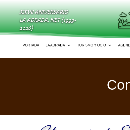
XXVII ANIVERSARIO
LA ADRADA. NET (1999-
2026)
PORTADA
LA ADRADA
TURISMO Y OCIO
AGEN
Con