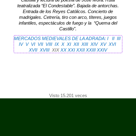
teatralizada “El Condestable”. Bajada de antorchas.
Entrada de los Reyes Católicos. Concierto de
madrigales. Cetrería, tiro con arco, títeres, juegos
infantiles, espectáculos de fuego y la “Quema del
Castillo”.
MERCADOS MEDIEVALES DE LA ADRADA: I
II
III
IV
V
VI
VII
VIII
IX
X
XI
XII
XIII
XIV
XV
XVI
XVII
XVIII
XIX
XX
XXI
XXII
XXIII
XXIV
Visto 15.201 veces