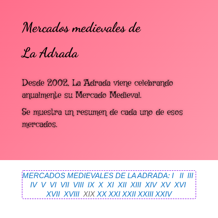
Mercados medievales de
La Adrada
Desde 2002, La Adrada viene celebrando
anualmente su Mercado Medieval.
Se muestra un resumen de cada uno de esos
mercados.
MERCADOS MEDIEVALES DE LA ADRADA: I
II
III
IV
V
VI
VII
VIII
IX
X
XI
XII
XIII
XIV
XV
XVI
XVII
XVIII
XIX
XX
XXI
XXII
XXIII
XXIV