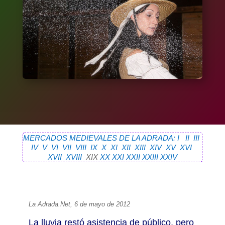
MERCADOS MEDIEVALES DE LA ADRADA: I
II
III
IV
V
VI
VII
VIII
IX
X
XI
XII
XIII
XIV
XV
XVI
XVII
XVIII
XIX
XX
XXI
XXII
XXIII
XXIV
La Adrada.Net, 6 de mayo de 2012
La lluvia restó asistencia de público, pero