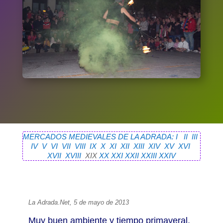
MERCADOS MEDIEVALES DE LA ADRADA: I
II
III
IV
V
VI
VII
VIII
IX
X
XI
XII
XIII
XIV
XV
XVI
XVII
XVIII
XIX
XX
XXI
XXII
XXIII
XXIV
La Adrada.Net, 5 de mayo de 2013
Muy buen ambiente y tiempo primaveral,