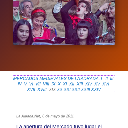
MERCADOS MEDIEVALES DE LA ADRADA: I
II
III
IV
V
VI
VII
VIII
IX
X
XI
XII
XIII
XIV
XV
XVI
XVII
XVIII
XIX
XX
XXI
XXII
XXIII
XXIV
La Adrada.Net, 6 de mayo de 2011
La apertura del Mercado tuvo lugar el