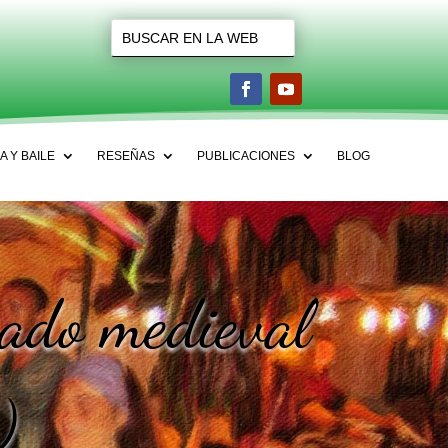
A Y BAILE
RESEÑAS
PUBLICACIONES
BLOG
ado medieval
)