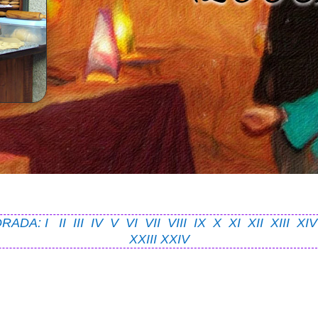
RADA: I
II
III
IV
V
VI
VII
VIII
IX
X
XI
XII
XIII
XI
XXIII
XXIV