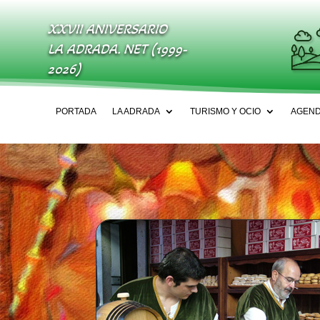
XXVII ANIVERSARIO
LA ADRADA. NET (1999-
2026)
PORTADA
LA ADRADA
TURISMO Y OCIO
AGEN