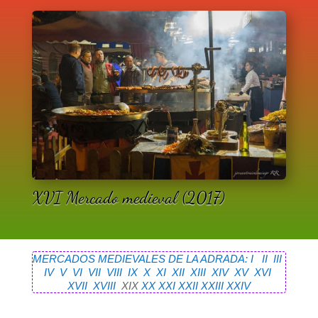
XVI Mercado medieval (2017)
MERCADOS MEDIEVALES DE LA ADRADA: I
II
III
IV
V
VI
VII
VIII
IX
X
XI
XII
XIII
XIV
XV
XVI
XVII
XVIII
XIX
XX
XXI
XXII
XXIII
XXIV