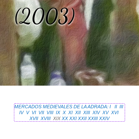
(2003)
MERCADOS MEDIEVALES DE LA ADRADA: I
II
III
IV
V
VI
VII
VIII
IX
X
XI
XII
XIII
XIV
XV
XVI
XVII
XVIII
XIX
XX
XXI
XXII
XXIII
XXIV