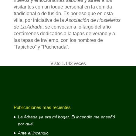
nuevos y emocionantes sabores y atraer a los
visitantes con un toque personal en la comida
tradicional o de fusión. Es por eso que en esta
villa, por iniciativa de la
Asociación de Hosteleros
de La Adrada
, se convocan a lo largo del año
certámenes dedicados a la tapas de verano y a
las tapas de invierno, con los nombres de
“Tapicheo” y “Pucherada”.
Visto 1.142 veces
Publicaciones más recientes
La Adrada ya era mi hogar. El incendio me enseñó
por qué.
Ante el incendio