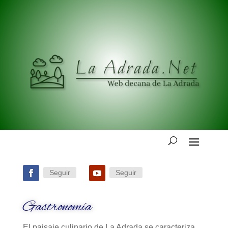
Seguir
Seguir
Gastronomía
El paisaje culinario de La Adrada se caracteriza