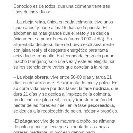
Conocido es de todos, que una colmena tiene tres
tipos de individuos:
– La abeja
reina
, única en cada colmena, vive unos
cinco años, y nace a los 16 días de la puesta. El
abdomen es más grande que el resto y se dedica
únicamente a poner huevos (unos 3.000 al día). Es
alimentada desde su fase de huevo exclusivamente
con jalea real y el desgaste energético para tanta
actividad es muy alto. Es fecundada en vuelo por un
macho (zángano) solo una vez y este es elegido por
su resistencia entre varios que cortejan a la reina.
– La abeja
obrera
, vive entre 50-60 días y tarda 21
días en desarrollarse. Se alimenta de miel y polen. En
su corta vida pasa por dos fases: la fase
nodriza
, que
dura 21 días y se dedica a limpieza de la colmena,
producción de jalea real, cera, y transformación del
néctar de las flores en miel; en la fase
pecoreadora
,
se dedica a la recolección de polen, néctar y propóleo.
-El
zángano:
vive de primavera a otoño, se alimenta
de polen y miel, y tiene que alimentarlo las abejas
obreras mediante un proceso denominado