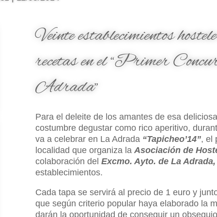
Veinte establecimientos hostel
recetas en el “Primer Concu
Adrada”
Para el deleite de los amantes de esa delicios
costumbre degustar como rico aperitivo, durant
va a celebrar en La Adrada
“Tapicheo’14”
, el
localidad que organiza la
Asociación de Host
colaboración del
Excmo. Ayto. de La Adrada
establecimientos.
Cada tapa se servirá al precio de 1 euro y junt
que según criterio popular haya elaborado la m
darán la oportunidad de conseguir un obsequio