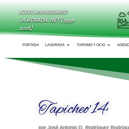
XXVII ANIVERSARIO
LA ADRADA. NET (1999-
2026)
PORTADA
LA ADRADA
TURISMO Y OCIO
AGEN
Tapicheo’14
por
José Antonio D. Rodríguez Rodríg