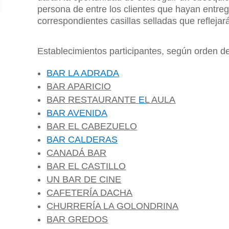
persona de entre los clientes que hayan entre
correspondientes casillas selladas que refleja
Establecimientos participantes, según orden del
BAR LA ADRADA
BAR APARICIO
BAR RESTAURANTE
E
L AULA
BAR AVENIDA
BAR EL CABEZUELO
BAR CALDERAS
CANADÁ BAR
BAR EL CASTILLO
UN BAR DE CINE
CAFETERÍA DACHA
CHURRERÍA LA GOLONDRINA
BAR GREDOS