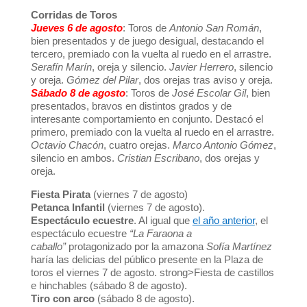
Corridas de Toros
Jueves 6 de agosto
: Toros de
Antonio San Román
,
bien presentados y de juego desigual, destacando el
tercero, premiado con la vuelta al ruedo en el arrastre.
Serafín Marín
, oreja y silencio.
Javier Herrero
, silencio
y oreja.
Gómez del Pilar
, dos orejas tras aviso y oreja.
Sábado 8 de agosto
: Toros de
José Escolar Gil
, bien
presentados, bravos en distintos grados y de
interesante comportamiento en conjunto. Destacó el
primero, premiado con la vuelta al ruedo en el arrastre.
Octavio Chacón
, cuatro orejas.
Marco Antonio Gómez
,
silencio en ambos.
Cristian Escribano
, dos orejas y
oreja.
Fiesta Pirata
(viernes 7 de agosto)
Petanca Infantil
(viernes 7 de agosto).
Espectáculo ecuestre
. Al igual que
el año anterior
, el
espectáculo ecuestre
“La Faraona a
caballo”
protagonizado por la amazona
Sofía Martínez
haría las delicias del público presente en la Plaza de
toros el viernes 7 de agosto. strong>Fiesta de castillos
e hinchables (sábado 8 de agosto).
Tiro con arco
(sábado 8 de agosto).