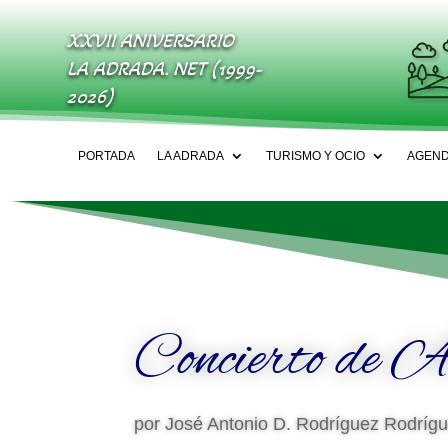
XXVII ANIVERSARIO
LA ADRADA. NET (1999-
2026)
PORTADA
LA ADRADA
TURISMO Y OCIO
AGEN
Concierto de 
por
José Antonio D. Rodríguez Rodríg