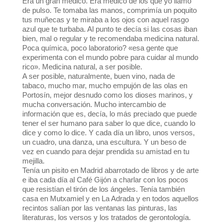
Era un gran médico. Era médico de los que yo llamo
de pulso. Te tomaba las manos, comprimía un poquito
tus muñecas y te miraba a los ojos con aquel rasgo
azul que te turbaba. Al punto te decía si las cosas iban
bien, mal o regular y te recomendaba medicina natural.
Poca química, poco laboratorio? «esa gente que
experimenta con el mundo pobre para cuidar al mundo
rico». Medicina natural, a ser posible.
A ser posible, naturalmente, buen vino, nada de
tabaco, mucho mar, mucho empujón de las olas en
Portosín, mejor desnudo como los dioses marinos, y
mucha conversación. Mucho intercambio de
información que es, decía, lo más preciado que puede
tener el ser humano para saber lo que dice, cuando lo
dice y como lo dice. Y cada día un libro, unos versos,
un cuadro, una danza, una escultura. Y un beso de
vez en cuando para dejar prendida su amistad en tu
mejilla.
Tenía un pisito en Madrid abarrotado de libros y de arte
e iba cada día al Café Gijón a charlar con los pocos
que resistían el tirón de los ángeles. Tenía también
casa en Mutxamiel y en La Adrada y en todos aquellos
recintos salían por las ventanas las pinturas, las
literaturas, los versos y los tratados de gerontología.