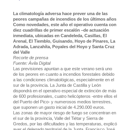
La climatología adversa hace prever una de las
peores campañas de incendios de los últimos años
Como novedades, este año el operativo cuenta con
diez cuadrillas de primer escalón –de actuación
inmediata, ubicadas en Candeleda, Casillas, El
Arenal, El Tiemblo, Guisando, Hoyo de Pinares, La
Adrada, Lanzahíta, Poyales del Hoyo y Santa Cruz
del Valle
Recorte de prensa
Fuente: Ávila Digital
Las previsiones apuntan a que este verano será uno
de los peores en cuanto a incendios forestales debido
a las condiciones climatológicas, especialmente en el
sur de la provincia. La Junta de Castilla y León
dispondrá en el operativo especial de extinción de más
de 600 profesionales, cuatro helicópteros -entre ellos el
del Puerto del Pico- y numerosos medios terrestres,
que suponen un gasto inicial de 4.290.000 euros.
Las zonas de mayor riesgo de fuego se concentran en
el sur de la provincia, Valle del Tiétar y Sierra de
Gredos, por las dificultades y las temperaturas, explicó
ayer el delegado territorial de la Junta, Francisco José