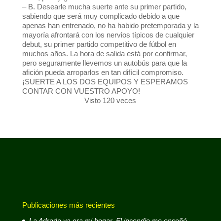
– B. Desearle mucha suerte ante su primer partido,
sabiendo que será muy complicado debido a que
apenas han entrenado, no ha habido pretemporada y la
mayoría afrontará con los nervios típicos de cualquier
debut, su primer partido competitivo de fútbol en
muchos años. La hora de salida está por confirmar,
pero seguramente llevemos un autobús para que la
afición pueda arroparlos en tan difícil compromiso.
¡SUERTE A LOS DOS EQUIPOS Y ESPERAMOS
CONTAR CON VUESTRO APOYO!
Visto 120 veces
Publicaciones más recientes
La Adrada ya era mi hogar. El incendio me enseñó