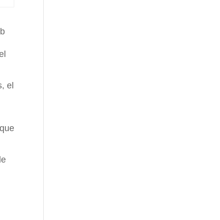
ub
el
, el
 que
de