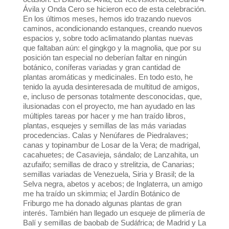
Ávila y Onda Cero se hicieron eco de esta celebración.
En los últimos meses, hemos ido trazando nuevos
caminos, acondicionando estanques, creando nuevos
espacios y, sobre todo aclimatando plantas nuevas
que faltaban aún: el gingkgo y la magnolia, que por su
posición tan especial no deberían faltar en ningún
botánico, coníferas variadas y gran cantidad de
plantas aromáticas y medicinales. En todo esto, he
tenido la ayuda desinteresada de multitud de amigos,
e, incluso de personas totalmente desconocidas, que,
ilusionadas con el proyecto, me han ayudado en las
múltiples tareas por hacer y me han traído libros,
plantas, esquejes y semillas de las más variadas
procedencias. Calas y Nenúfares de Piedralaves;
canas y topinambur de Losar de la Vera; de madrigal,
cacahuetes; de Casavieja, sándalo; de Lanzahita, un
azufaifo; semillas de draco y strelitzia, de Canarias;
semillas variadas de Venezuela, Siria y Brasil; de la
Selva negra, abetos y acebos; de Inglaterra, un amigo
me ha traído un skimmia; el Jardín Botánico de
Friburgo me ha donado algunas plantas de gran
interés. También han llegado un esqueje de plimería de
Balí y semillas de baobab de Sudáfrica; de Madrid y La