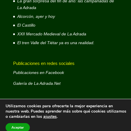
La gran sorpresa del fin de año: las campanadas de
La Adrada
Alcorcón, ayer y hoy
El Castillo
XXII Mercado Medieval de La Adrada
El tren Valle del Tiétar ya es una realidad.
Publicaciones en redes sociales
Publicaciones en Facebook
Galería de La Adrada.Net
Utilizamos cookies para ofrecerte la mejor experiencia en
nuestra web. Puedes aprender más sobre qué cookies utilizamos
o cambiarlas en los
ajustes
.
La Adrada.Net © 1999 - 2026- Web decana de La
Adrada - Autor: José Antonio D. Rodríguez Rodríguez -
Aceptar
Email: laadradanet@gmail.com