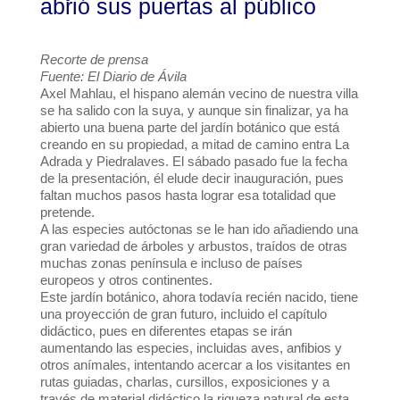
abrió sus puertas al público
Recorte de prensa
Fuente: El Diario de Ávila
Axel Mahlau, el hispano alemán vecino de nuestra villa
se ha salido con la suya, y aunque sin finalizar, ya ha
abierto una buena parte del jardín botánico que está
creando en su propiedad, a mitad de camino entra La
Adrada y Piedralaves. El sábado pasado fue la fecha
de la presentación, él elude decir inauguración, pues
faltan muchos pasos hasta lograr esa totalidad que
pretende.
A las especies autóctonas se le han ido añadiendo una
gran variedad de árboles y arbustos, traídos de otras
muchas zonas península e incluso de países
europeos y otros continentes.
Este jardín botánico, ahora todavía recién nacido, tiene
una proyección de gran futuro, incluido el capítulo
didáctico, pues en diferentes etapas se irán
aumentando las especies, incluidas aves, anfibios y
otros anímales, intentando acercar a los visitantes en
rutas guiadas, charlas, cursillos, exposiciones y a
través de material didáctico la riqueza natural de esta