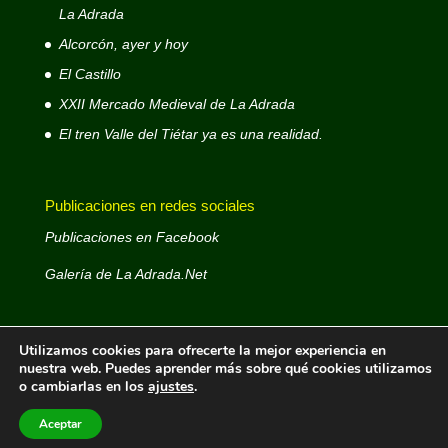
La Adrada
Alcorcón, ayer y hoy
El Castillo
XXII Mercado Medieval de La Adrada
El tren Valle del Tiétar ya es una realidad.
Publicaciones en redes sociales
Publicaciones en Facebook
Galería de La Adrada.Net
Utilizamos cookies para ofrecerte la mejor experiencia en
nuestra web. Puedes aprender más sobre qué cookies utilizamos
o cambiarlas en los
ajustes
.
La Adrada.Net © 1999 - 2026- Web decana de La
Adrada - Autor: José Antonio D. Rodríguez Rodríguez -
Aceptar
Email: laadradanet@gmail.com