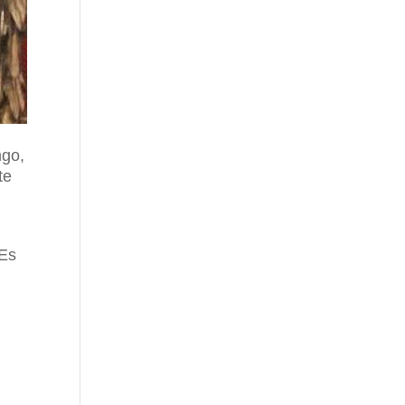
ngo,
te
 Es