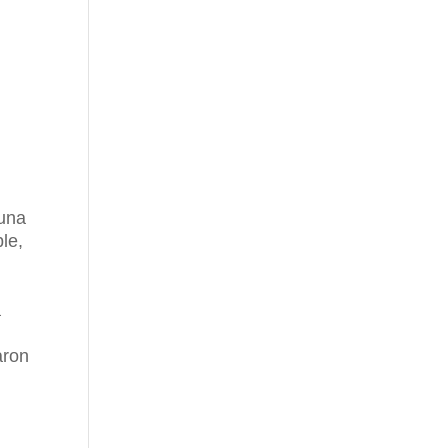
 una
le,
a
aron