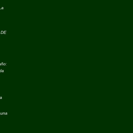
La
 DE
año:
da
a
s una